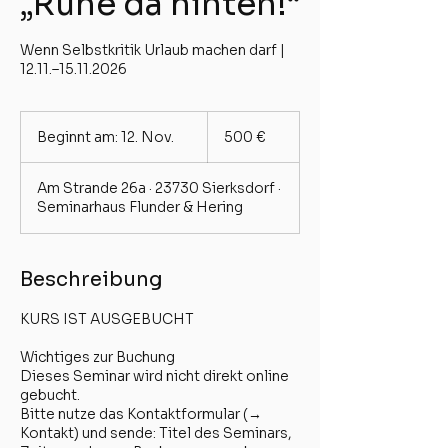
„Ruhe da hinten!“
Wenn Selbstkritik Urlaub machen darf |
12.11.–15.11.2026
500
Euro
Beginnt am: 12. Nov.
B
500 €
e
g
Am Strande 26a · 23730 Sierksdorf ·
i
Seminarhaus Flunder & Hering
n
n
t
a
Beschreibung
m
:
KURS IST AUSGEBUCHT
1
2
Wichtiges zur Buchung
.
Dieses Seminar wird nicht direkt online
N
gebucht.
o
Bitte nutze das Kontaktformular (→
v
Kontakt) und sende: Titel des Seminars,
.